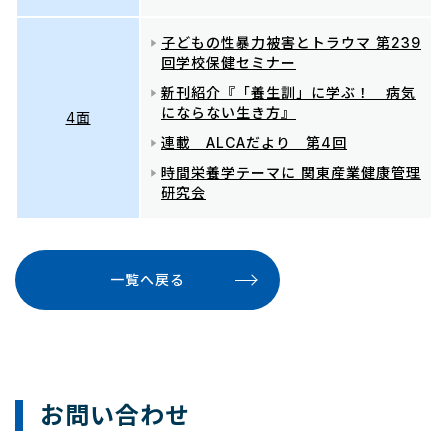
子どもの性暴力被害とトラウマ 第239
回学校保健セミナー
新刊紹介『「養生訓」に学ぶ！ 病気
にならない生き方』
4面
連載 ALCAだより 第4回
時間栄養学テーマに 関東産業健康管理
研究会
一覧へ戻る
お問い合わせ