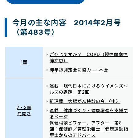
今月の主な内容 2014年2月号
（第483号）
ご存じですか？ COPD（慢性閉塞性
肺疾患）
1面
肺年齢測定会に協力 — 本会
連載 現代日本におけるウイメンズヘ
ルスの課題 第2回
新連載 大腸がん検診の今 〈中〉
2・3面
連載 健康づくり・健康増進を支援す
見開き
るページ
保健相談ビフォー、アフター 第8
回：保健師／管理栄養士／健康運動指
導士からのアドバイス