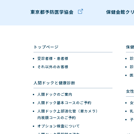
東京都予防医学協会
保健会館ク
トップページ
保
受診者様・患者様
診
それ以外のお客様
診
医
人間ドックと健康診断
女
人間ドックのご案内
人間ドック基本コースのご予約
女
人間ドック上部消化管（胃カメラ）
乳
内視鏡コースのご予約
子
オプション検査について