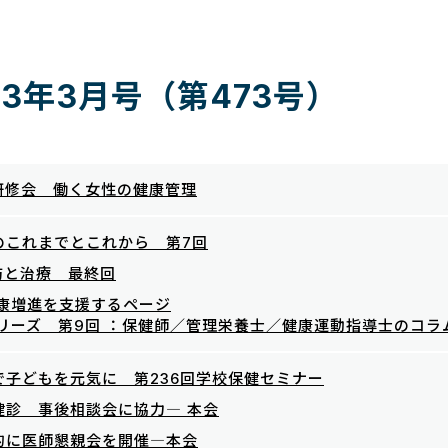
3年3月号（第473号）
研修会 働く女性の健康管理
のこれまでとこれから 第7回
防と治療 最終回
健康増進を支援するページ
リーズ 第9回 ：保健師／管理栄養士／健康運動指導士のコラ
で子どもを元気に 第236回学校保健セミナー
健診 事後相談会に協力― 本会
的に医師懇親会を開催―本会