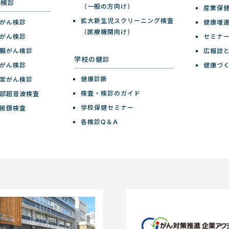
ん検診
（一般の方向け）
産業保
拡大新生児スクリーニング検査
がん検診
健康増
（医療機関向け）
がん検診
セミナ
腸がん検診
広報誌
学校の健診
がん検診
健康づ
健康診断
宮がん検診
検査・検診のガイド
部超音波検査
学校保健セミナー
視鏡検査
各検診Q＆A