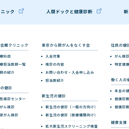
リニック
人間ドックと健康診断
新
健会館クリニック
東京から肺がんをなくす会
住民の健
療科目
入会対象
がん検
療担当医師一覧
検診の内容
特定健
師の紹介
お問い合わせ・入会申し込み
働く人の
担当医紹介
性の健診
本会の
新生児の健診
性検診センター
健康診
がん検診
新生児の健診（一般の方向け）
健康診
宮がん検診
新生児の健診（医療機関向け）
健康支援
拡大新生児スクリーニング検査