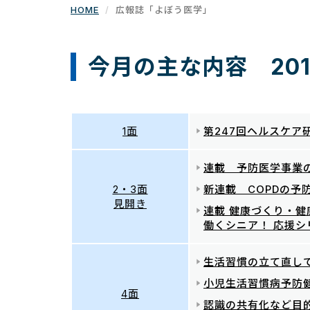
HOME
広報誌「よぼう医学」
今月の主な内容 201
1面
第247回ヘルスケア
連載 予防医学事業
2・3面
新連載 COPDの予
見開き
連載 健康づくり・
働くシニア！ 応援シ
生活習慣の立て直し
小児生活習慣病予防
4面
認識の共有化など目