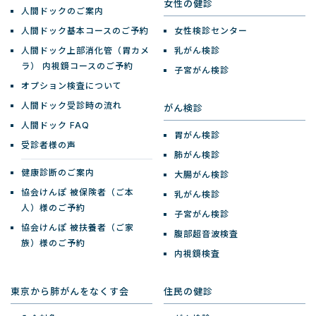
女性の健診
人間ドックのご案内
人間ドック基本コースのご予約
女性検診センター
人間ドック上部消化管（胃カメ
乳がん検診
ラ）
内視鏡コースのご予約
子宮がん検診
オプション検査について
人間ドック受診時の流れ
がん検診
人間ドック FAQ
胃がん検診
受診者様の声
肺がん検診
健康診断のご案内
大腸がん検診
協会けんぽ 被保険者（ご本
乳がん検診
人）様のご予約
子宮がん検診
協会けんぽ 被扶養者（ご家
腹部超音波検査
族）様のご予約
内視鏡検査
東京から肺がんをなくす会
住民の健診