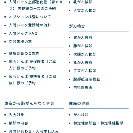
人間ドック上部消化管（胃カメ
乳がん検診
ラ）
内視鏡コースのご予約
子宮がん検診
オプション検査について
人間ドック受診時の流れ
がん検診
人間ドック FAQ
胃がん検診
受診者様の声
肺がん検診
健康診断のご案内
大腸がん検診
協会けんぽ 被保険者（ご本
乳がん検診
人）様のご予約
子宮がん検診
協会けんぽ 被扶養者（ご家
腹部超音波検査
族）様のご予約
内視鏡検査
東京から肺がんをなくす会
住民の健診
入会対象
がん検診
検診の内容
特定健康診査・特定保健指導
お問い合わせ・入会申し込み