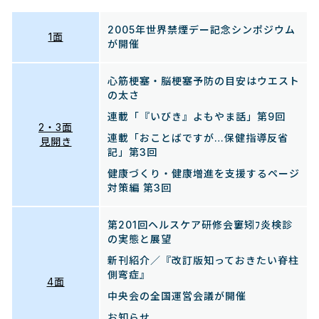
2005年世界禁煙デー記念シンポジウム
1面
が開催
心筋梗塞・脳梗塞予防の目安はウエスト
の太さ
連載「『いびき』よもやま話」第9回
2・3面
連載「おことばですが…保健指導反省
見開き
記」第3回
健康づくり・健康増進を支援するページ
対策編 第3回
第201回ヘルスケア研修会窶矧ﾌ炎検診
の実態と展望
新刊紹介／『改訂版知っておきたい脊柱
側弯症』
4面
中央会の全国運営会議が開催
お知らせ