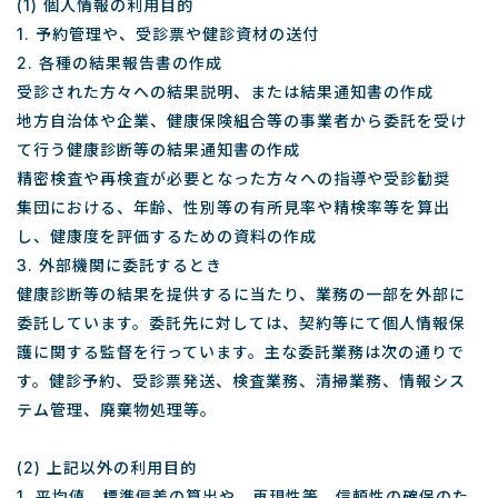
(1) 個人情報の利用目的
1. 予約管理や、受診票や健診資材の送付
2. 各種の結果報告書の作成
受診された方々への結果説明、または結果通知書の作成
地方自治体や企業、健康保険組合等の事業者から委託を受け
て行う健康診断等の結果通知書の作成
精密検査や再検査が必要となった方々への指導や受診勧奨
集団における、年齢、性別等の有所見率や精検率等を算出
し、健康度を評価するための資料の作成
3. 外部機関に委託するとき
健康診断等の結果を提供するに当たり、業務の一部を外部に
委託しています。委託先に対しては、契約等にて個人情報保
護に関する監督を行っています。主な委託業務は次の通りで
す。健診予約、受診票発送、検査業務、清掃業務、情報シス
テム管理、廃棄物処理等。
(2) 上記以外の利用目的
1. 平均値、標準偏差の算出や、再現性等、信頼性の確保のた