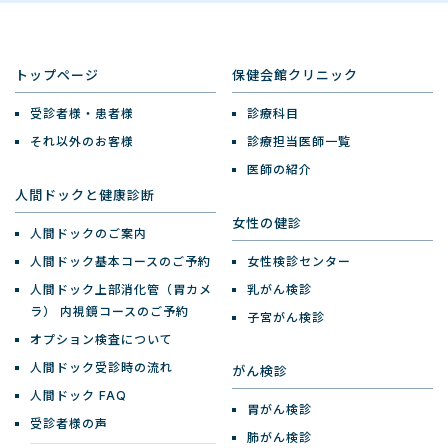
トップページ
保健会館クリニック
受診者様・患者様
診療科目
それ以外のお客様
診療担当医師一覧
医師の紹介
人間ドックと健康診断
女性の健診
人間ドックのご案内
人間ドック基本コースのご予約
女性検診センター
人間ドック上部消化管（胃カメ
乳がん検診
ラ）
内視鏡コースのご予約
子宮がん検診
オプション検査について
人間ドック受診時の流れ
がん検診
人間ドック FAQ
胃がん検診
受診者様の声
肺がん検診