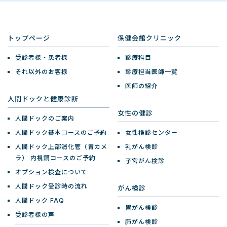
トップページ
保健会館クリニック
受診者様・患者様
診療科目
それ以外のお客様
診療担当医師一覧
医師の紹介
人間ドックと健康診断
女性の健診
人間ドックのご案内
人間ドック基本コースのご予約
女性検診センター
人間ドック上部消化管（胃カメ
乳がん検診
ラ）
内視鏡コースのご予約
子宮がん検診
オプション検査について
人間ドック受診時の流れ
がん検診
人間ドック FAQ
胃がん検診
受診者様の声
肺がん検診