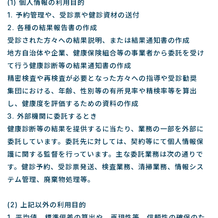
(1) 個人情報の利用目的
1. 予約管理や、受診票や健診資材の送付
2. 各種の結果報告書の作成
受診された方々への結果説明、または結果通知書の作成
地方自治体や企業、健康保険組合等の事業者から委託を受け
て行う健康診断等の結果通知書の作成
精密検査や再検査が必要となった方々への指導や受診勧奨
集団における、年齢、性別等の有所見率や精検率等を算出
し、健康度を評価するための資料の作成
3. 外部機関に委託するとき
健康診断等の結果を提供するに当たり、業務の一部を外部に
委託しています。委託先に対しては、契約等にて個人情報保
護に関する監督を行っています。主な委託業務は次の通りで
す。健診予約、受診票発送、検査業務、清掃業務、情報シス
テム管理、廃棄物処理等。
(2) 上記以外の利用目的
1. 平均値、標準偏差の算出や、再現性等、信頼性の確保のた