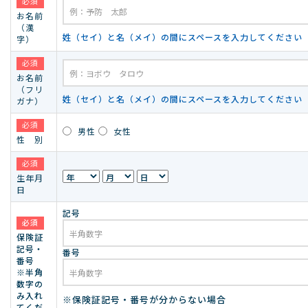
必須
お名前
（漢
姓（セイ）と名（メイ）の間にスペースを入力してください
字）
必須
お名前
（フリ
姓（セイ）と名（メイ）の間にスペースを入力してください
ガナ）
必須
男性
女性
性 別
必須
生年月
日
記号
必須
保険証
記号・
番号
番号
※半角
数字の
み入れ
※保険証記号・番号が分からない場合
てくだ