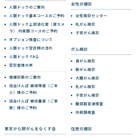
女性の健診
人間ドックのご案内
人間ドック基本コースのご予約
女性検診センター
人間ドック上部消化管（胃カメ
乳がん検診
ラ）
内視鏡コースのご予約
子宮がん検診
オプション検査について
人間ドック受診時の流れ
がん検診
人間ドック FAQ
胃がん検診
受診者様の声
肺がん検診
健康診断のご案内
大腸がん検診
協会けんぽ 被保険者（ご本
乳がん検診
人）様のご予約
子宮がん検診
協会けんぽ 被扶養者（ご家
腹部超音波検査
族）様のご予約
内視鏡検査
東京から肺がんをなくす会
住民の健診