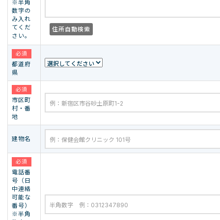
※半角
数字の
み入れ
てくだ
住所自動検索
さい。
必須
都道府
県
必須
市区町
村・番
地
建物名
必須
電話番
号（日
中連絡
可能な
番号）
※半角