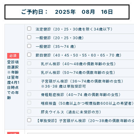
ご予約日： 2025年 08月 16日
法定健診（20・25・30歳を除く34歳以下）
一般健診（20・25・30歳）
一般健診（35～74 歳）
節目健診（40・45・50・55・60・65・70 歳）
必須
受診項
乳がん検診（40～48歳の偶数年齢の女性）
目選択
※年齢
乳がん検診（50～74歳の偶数年齢の女性）
は翌年
子宮頸がん検診（36～74歳の偶数年齢の女性）
度4月1
※36･38 歳は単独受診可
日時点
での年
骨粗鬆症検診（40～74 歳の偶数年齢の女性）
齢
喀痰検査（50歳以上かつ喫煙指数600以上の希望者
肝炎ウイルス（過去に未受診の方）
【単独受診】子宮頸がん検診（20～38歳の偶数年齢の